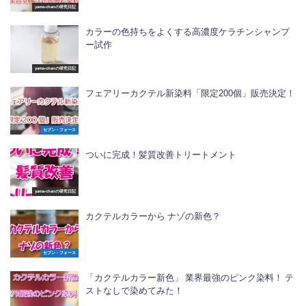
yama-chanの研究日記
カラーの色持ちをよくする高濃度ケラチンシャンプ
ー試作
yama-chanの研究日記
フェアリーカクテル新染料「限定200個」販売決定！
セブン・フォース
ついに完成！髪質改善トリートメント
yama-chanの研究日記
カクテルカラーから ナゾの新色？
セブン・フォース
「カクテルカラー新色」 業界最強のピンク染料！ テ
ストなしで染めてみた！