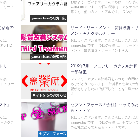
んは。
おはようございます。こんにちは。こんば
用トリート
yama-chanです。 今回の記事は、カクテ
.
算くん 使い方マニュアルです。 ワンポ...
yama-chanの研究日記
で話題の
サードトリートメント 髪質改善ト
メント + カクテルカラー
んは。
おはようございます。こんにちは。こんば
染料とHC
yama-chanです。 今回の記事は、「サー
メント 髪質改善トリートメント + カ...
yama-chanの研究日記
トリー
2019年7月 フェアリーカクテル計
一部修正
んは。
フェアリーカクテル計算君をいつもご利用
ンドトリー
ありがとうございます。 計算君の色味で一
記がありましたので修正したことをご報告
ま...
サイトからのお知らせ
スト」
セブン・フォースの会社に凸ってみ
ら・・・？
んは。
おはようございます。こんにちは。こんば
リーカクテ
yama-chanです。 今回の記事は、セブン
.
の会社に凸ってみたら・・・？です。 ...
セブン・フォース