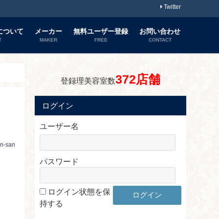
Twitter
について
メーカー
無料ユーザー登録
お問い合わせ
T
MAKER
FREE
CONTACT
372店舗
登録理美容室数
ログイン
ユーザー名
in-san
パスワード
ログイン状態を保
持する