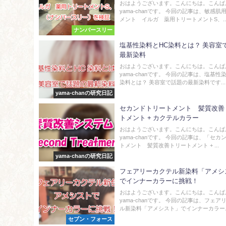
おはようございます。こんにちは。こんば
yama-chanです。 今回の記事は、敏感肌
メント イルガ 薬用トリートメントS、..
ナンバースリー
塩基性染料とHC染料とは？ 美容室
最新染料
おはようございます。こんにちは。こんば
yama-chanです。 今回の記事は、塩基性
染料とは？ 美容室で話題の最新染料です...
yama-chanの研究日記
セカンドトリートメント 髪質改善
トメント + カクテルカラー
おはようございます。こんにちは。こんば
yama-chanです。 今回の記事は、「セカ
トメント 髪質改善トリートメント + ...
yama-chanの研究日記
フェアリーカクテル新染料「アメシ
でインナーカラーに挑戦！
おはようございます。こんにちは。こんば
yama-chanです。 今回の記事は、フェア
ル新染料「アメシスト」でインナーカラー..
セブン・フォース