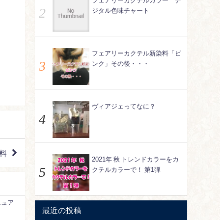
フェアリーカクテルカラー デ
ジタル色味チャート
フェアリーカクテル新染料「ピ
ンク」その後・・・
ヴィアジェってなに？
料
2021年 秋 トレンドカラーをカ
クテルカラーで！ 第1弾
ニュア
最近の投稿