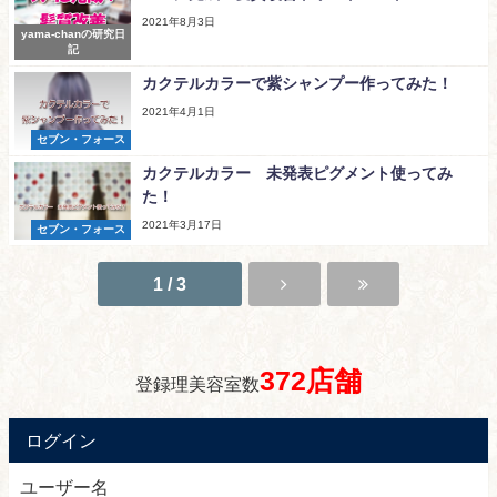
2021年8月3日
yama-chanの研究日
記
カクテルカラーで紫シャンプー作ってみた！
2021年4月1日
セブン・フォース
カクテルカラー 未発表ピグメント使ってみ
た！
2021年3月17日
セブン・フォース
1 / 3
372店舗
登録理美容室数
ログイン
ユーザー名