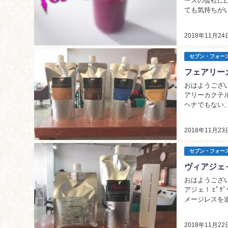
ースの会社に凸ってみたら・・・
ても気持ちがいいで
「BREAK TIM
2018年11月24
セブン・フォー
フェアリー
おはようござい
アリーカクテル
ヘナでもない
持ちの持続もア
2018年11月23
セブン・フォー
ヴィアジェ
おはようござい
アジェ！ ﾋﾟｸﾞﾍ
メージレスを
毛...
2018年11月22