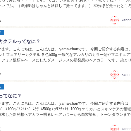
？です。 では、いざ出発！ あぁ・・・秋ですね・・・ 外はとっ
ふ。（※撮影はちゃんと路駐して撮ってます。） 30分ほど走ったところで、
E !」 カフェ...
kanri
日
ス
カクテルってなに？
ます。こんにちは。こんばんは。 yama-chanです。 今回ご紹介する内容は
！ フェアリーカクテル 各色500g 一般的なアルカリのカラー剤やマニキュア
、アミノ酸類をベースにしたダメージレスの新発想のヘアカラーです。 染ま
ルカリカラーと同等の力があ...
kanri
日
ス
ってなに？
ます。こんにちは。こんばんは。 yama-chanです。 今回ご紹介する内容は
ﾞｰｽ100g / ｱｸｾﾙﾍﾞｰｽｸﾘｰﾑ500g / ｸﾘｱﾁｪｲｻｰ1000g ケミカルとスキンケアの
追求した新発想ヘアカラー明るいヘアカラーから白髪染め、トーンダウンまで
kanri
日