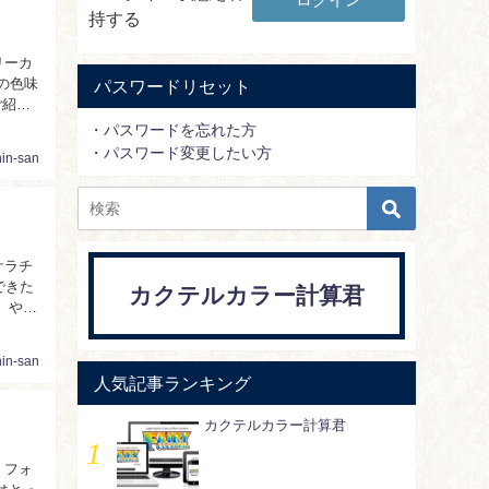
持する
リーカ
の色味
パスワードリセット
ご紹介
・パスワードを忘れた方
・パスワード変更したい方
nin-san
ケラチ
カクテルカラー計算君
nin-san
人気記事ランキング
カクテルカラー計算君
・フォ