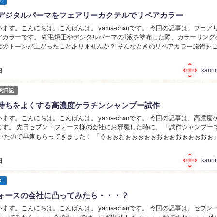
ス
デジタルパーマをフェアリーカクテルでリペアカラー
ます。こんにちは。こんばんは。 yama-chanです。 今回の記事は、フェア
アカラーです。 縮毛矯正やデジタルパーマの1液を塗布した際、カラーリング
髪のトーンが上がったことありませんか？ そんなときのリペアカラー施術を
。 フェアリーカクテルリペアカラー施...
kanri
日
研究日記
持ちをよくする高濃度ケラチンシャンプー試作
ます。こんにちは。こんばんは。 yama-chanです。 今回の記事は、高濃度
 先日セブン・フォース様の会社にお邪魔した時に、 「試作シャンプーできた
タか！ 今回のシャンプーはケラ...
kanri
日
ス
ォースの会社に凸ってみたら・・・？
ます。こんにちは。こんばんは。 yama-chanです。 今回の記事は、セブン