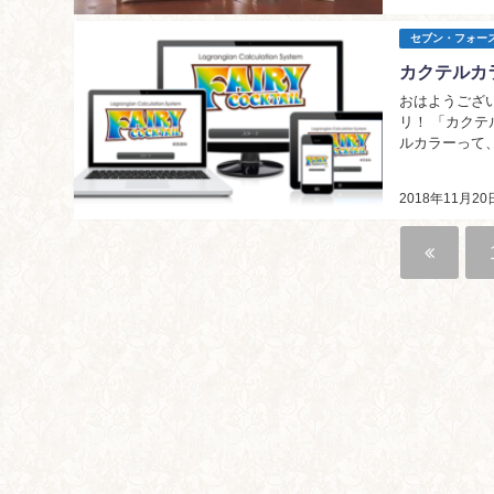
セブン・フォー
カクテルカ
おはようござい
リ！ 「カクテルカラー計算君」です！（ドヤ！） って・・・？ なに？ って話ですが、 カクテ
ルカラーって
です。 補助色
2018年11月20