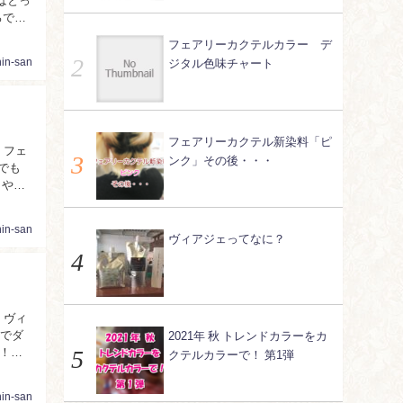
フェアリーカクテルカラー デ
nin-san
ジタル色味チャート
フェアリーカクテル新染料「ピ
、フェ
ンク」その後・・・
でも
りや色
nin-san
ヴィアジェってなに？
、ヴィ
領域でダ
2021年 秋 トレンドカラーをカ
！
クテルカラーで！ 第1弾
nin-san