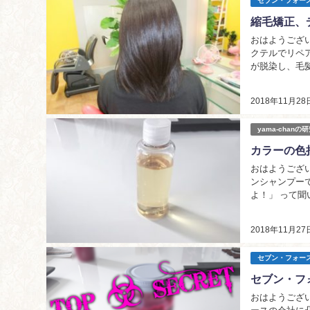
セブン・フォー
縮毛矯正、
おはようござい
クテルでリペ
が脱染し、毛
します
2018年11月28
yama-chanの
カラーの色
おはようござい
ンシャンプーです。
よ！」 って聞いたので早速もらってきました！ 「うぉぉおぉぉぉぉぉおぉぉおぉぉぉおぉ」 やっ
とキ
2018年11月27
セブン・フォー
セブン・フ
おはようござい