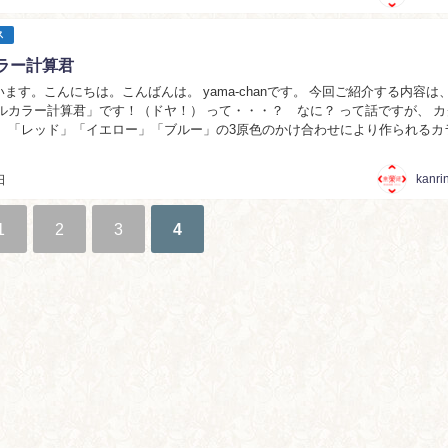
ス
ラー計算君
ます。こんにちは。こんばんは。 yama-chanです。 今回ご紹介する内容は
、 「レッド」「イエロー」「ブルー」の3原色のかけ合わせにより作られるカ
として「カフェブラウ...
kanri
日
1
2
3
4