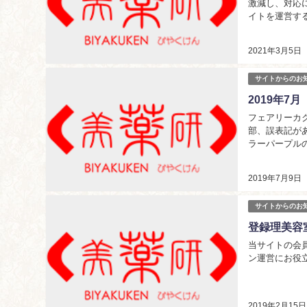
激減し、対応
イトを運営す
地域があるとい
2021年3月5日
サイトからのお
2019年
フェアリーカ
部、誤表記が
ラーパープル
いたします。..
2019年7月9日
サイトからのお
登録理美容
当サイトの会員
ン運営にお役
2019年2月15日