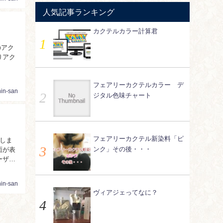
人気記事ランキング
カクテルカラー計算君
のアク
りアク
フェアリーカクテルカラー デ
nin-san
ジタル色味チャート
フェアリーカクテル新染料「ピ
しま
ンク」その後・・・
ーザー
nin-san
ヴィアジェってなに？