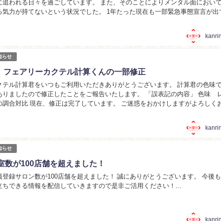
に追われる日々を過ごしています。 また、そのことによりメンタル面におい
る気力が持てないという状況でした。 1年たった現在も一部緊急事態宣言が出
う美容室の経営的には厳しい日々が続いてい...
kanri
知らせ
7月 フェアリーカクテル計算くんの一部修正
クテル計算君をいつもご利用いただきありがとうございます。 計算君の色味
ありましたので修正したことをご報告いたします。 「誤表記の内容」 色味 
の調合対比 現在、修正は完了しています。 ご迷惑をおかけしますがよろしく
.
kanri
知らせ
室数が100店舗を超えました！
登録サロン数が100店舗を超えました！ 誠にありがとうございます。 今後
立ちできる情報を配信していきますので是非ご活用ください！...
kanri