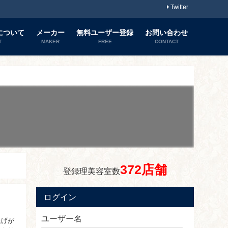
Twitter
について
メーカー
無料ユーザー登録
お問い合わせ
T
MAKER
FREE
CONTACT
372店舗
登録理美容室数
ログイン
ユーザー名
上げが