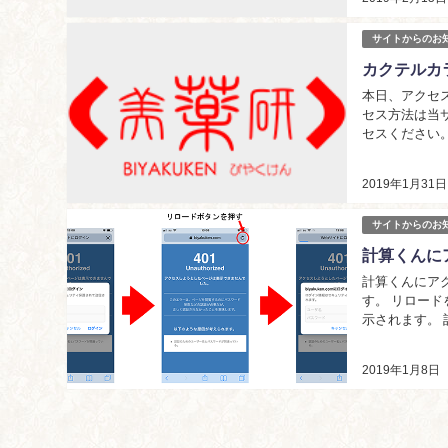
サイトからのお
カクテルカ
本日、アクセ
セス方法は当
セスください。 http
2019年1月31日
サイトからのお
計算くんに
計算くんにア
す。 リロードを行う 計算君にアクセスするとまず、「ユーザー名とパスワード」の認証画面が表
示されます。
名とパスワードはhtt
2019年1月8日