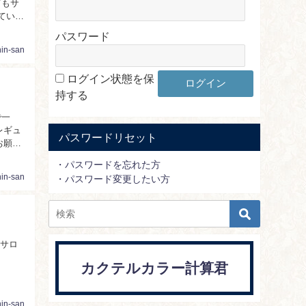
てもサ
ている
パスワード
nin-san
ログイン状態を保
持する
で一
レギュ
パスワードリセット
お願い
・パスワードを忘れた方
nin-san
・パスワード変更したい方
もサロ
カクテルカラー計算君
nin-san